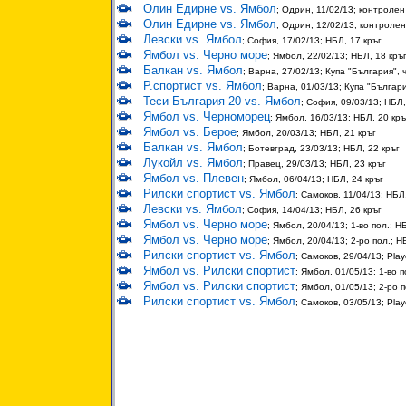
Олин Едирне vs. Ямбол
; Одрин, 11/02/13; контролен
Олин Едирне vs. Ямбол
; Одрин, 12/02/13; контроле
Левски vs. Ямбол
; София, 17/02/13; НБЛ, 17 кръг
Ямбол vs. Черно море
; Ямбол, 22/02/13; НБЛ, 18 кръ
Балкан vs. Ямбол
; Варна, 27/02/13; Купа "България",
Р.спортист vs. Ямбол
; Варна, 01/03/13; Купа "Българи
Теси България 20 vs. Ямбол
; София, 09/03/13; НБЛ,
Ямбол vs. Черноморец
; Ямбол, 16/03/13; НБЛ, 20 кръ
Ямбол vs. Берое
; Ямбол, 20/03/13; НБЛ, 21 кръг
Балкан vs. Ямбол
; Ботевград, 23/03/13; НБЛ, 22 кръг
Лукойл vs. Ямбол
; Правец, 29/03/13; НБЛ, 23 кръг
Ямбол vs. Плевен
; Ямбол, 06/04/13; НБЛ, 24 кръг
Рилски спортист vs. Ямбол
; Самоков, 11/04/13; НБЛ
Левски vs. Ямбол
; София, 14/04/13; НБЛ, 26 кръг
Ямбол vs. Черно море
; Ямбол, 20/04/13; 1-во пол.; Н
Ямбол vs. Черно море
; Ямбол, 20/04/13; 2-ро пол.; Н
Рилски спортист vs. Ямбол
; Самоков, 29/04/13; Play
Ямбол vs. Рилски спортист
; Ямбол, 01/05/13; 1-во п
Ямбол vs. Рилски спортист
; Ямбол, 01/05/13; 2-ро п
Рилски спортист vs. Ямбол
; Самоков, 03/05/13; Play