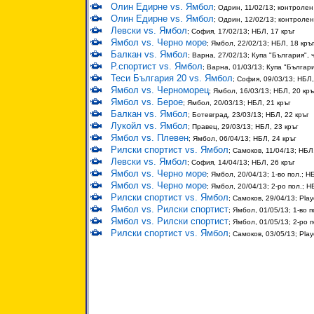
Олин Едирне vs. Ямбол
; Одрин, 11/02/13; контролен
Олин Едирне vs. Ямбол
; Одрин, 12/02/13; контроле
Левски vs. Ямбол
; София, 17/02/13; НБЛ, 17 кръг
Ямбол vs. Черно море
; Ямбол, 22/02/13; НБЛ, 18 кръ
Балкан vs. Ямбол
; Варна, 27/02/13; Купа "България",
Р.спортист vs. Ямбол
; Варна, 01/03/13; Купа "Българи
Теси България 20 vs. Ямбол
; София, 09/03/13; НБЛ,
Ямбол vs. Черноморец
; Ямбол, 16/03/13; НБЛ, 20 кръ
Ямбол vs. Берое
; Ямбол, 20/03/13; НБЛ, 21 кръг
Балкан vs. Ямбол
; Ботевград, 23/03/13; НБЛ, 22 кръг
Лукойл vs. Ямбол
; Правец, 29/03/13; НБЛ, 23 кръг
Ямбол vs. Плевен
; Ямбол, 06/04/13; НБЛ, 24 кръг
Рилски спортист vs. Ямбол
; Самоков, 11/04/13; НБЛ
Левски vs. Ямбол
; София, 14/04/13; НБЛ, 26 кръг
Ямбол vs. Черно море
; Ямбол, 20/04/13; 1-во пол.; Н
Ямбол vs. Черно море
; Ямбол, 20/04/13; 2-ро пол.; Н
Рилски спортист vs. Ямбол
; Самоков, 29/04/13; Play
Ямбол vs. Рилски спортист
; Ямбол, 01/05/13; 1-во п
Ямбол vs. Рилски спортист
; Ямбол, 01/05/13; 2-ро п
Рилски спортист vs. Ямбол
; Самоков, 03/05/13; Play