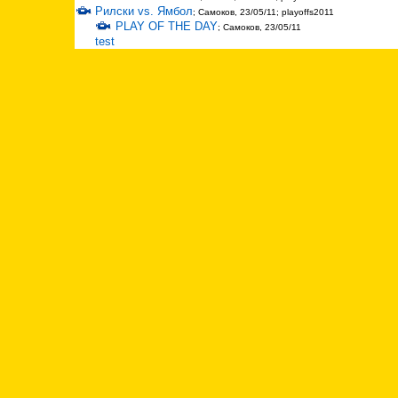
Рилски vs. Ямбол
; Самоков, 23/05/11; playoffs2011
PLAY OF THE DAY
; Самоков, 23/05/11
test