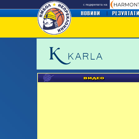
с подкрепата на