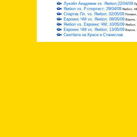
Лукойл Академик vs. Ямбол;22/04/09
Пр
Ямбол vs. Р.спортист; 29/04/09
Ямбол, Н
Спартак Пл. vs. Ямбол; 02/05/09
Плевен,
Евроинс ЧМ vs. Ямбол; 08/05/09
Варна,
Ямбол vs. Евроинс ЧМ; 10/05/09
Ямбол,
Евроинс ЧМ vs. Ямбол; 13/05/09
Варна,
Сватбата на Краси и Станислав