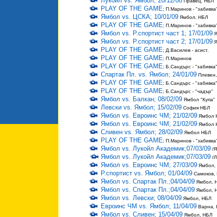
Лукойл vs. Ямбол; 20/12/08
Правец, НБЛ
PLAY OF THE GAME
; П.Маринов - "забивка
Ямбол vs. ЦСКА; 10/01/09
Ямбол, НБЛ
PLAY OF THE GAME
; П.Маринов - "забивка
Ямбол vs. Р.спортист част 1; 17/01/09
Я
Ямбол vs. Р.спортист част 2; 17/01/09
Я
PLAY OF THE GAME
; Д.Василев - асист.
PLAY OF THE GAME
; П.Маринов
PLAY OF THE GAME
; Б.Сандърс - "забивка
Спартак Пл. vs. Ямбол; 24/01/09
Плевен,
PLAY OF THE GAME
; Б.Сандърс - "забивка
PLAY OF THE GAME
; Б.Сандърс - "чадър"
Ямбол vs. Балкан; 08/02/09
Ямбол "Купа"
Левски vs. Ямбол; 15/02/09
София НБЛ
Ямбол vs. Евроинс ЧМ; 21/02/09
Ямбол Н
Ямбол vs. Евроинс ЧМ; 21/02/09
Ямбол Н
Сливен vs. Ямбол; 28/02/09
Ямбол НБЛ
PLAY OF THE GAME
; П.Маринов - "забивка
Ямбол vs. Лукойл Академик;07/03/09
/Я
Ямбол vs. Лукойл Академик;07/03/09
/Л
Ямбол vs. Евроинс ЧМ; 27/03/09
Ямбол, 
Р.спортист vs. Ямбол; 01/04/09
Самоков,
Ямбол vs. Спартак Пл.;04/04/09
Ямбол, Н
Ямбол vs. Спартак Пл.;04/04/09
Ямбол, Н
Ямбол vs. Левски; 08/04/09
Ямбол, НБЛ
Евроинс ЧМ vs. Ямбол; 11/04/09
Варна,
Ямбол vs. Сливен; 15/04/09
Ямбол, НБЛ