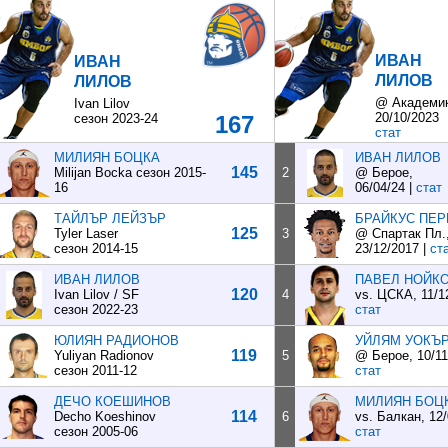
ИВАН
ИВАН
ЛИЛОВ
ЛИЛОВ
@ Академи
Ivan Lilov
20/10/2023
сезон 2023-24
167
стат
МИЛИЯН БОЦКА
ИВАН ЛИЛОВ
145
Milijan Bocka
сезон 2015-
2
@ Берое,
16
06/04/24
|
стат
ТАЙЛЪР ЛЕЙЗЪР
БРАЙКУС ПЕР
125
Tyler Laser
3
@ Спартак Пл.
сезон 2014-15
23/12/2017
|
ст
ИВАН ЛИЛОВ
ПАВЕЛ НОЙК
120
Ivan Lilov / SF
4
vs. ЦСКА, 11/12
сезон 2022-23
стат
ЮЛИЯН РАДИОНОВ
УЙЛЯМ УОКЪ
119
Yuliyan Radionov
5
@ Берое, 10/11
сезон 2011-12
стат
ДЕЧО КОЕШИНОВ
МИЛИЯН БОЦ
114
Decho Koeshinov
6
vs. Балкан, 12/
сезон 2005-06
стат