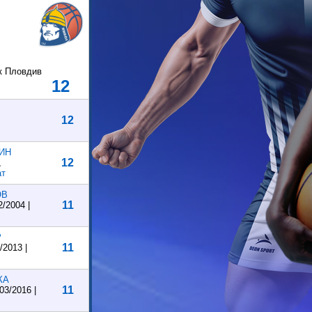
к Пловдив
12
12
ИН
12
,
ат
ОВ
11
/2004 |
Р
11
/2013 |
КА
11
03/2016 |