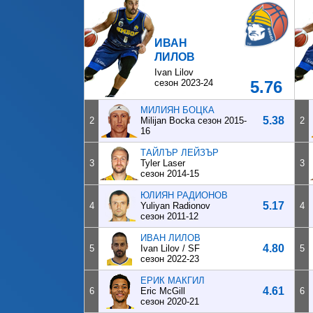
ИВАН
ЛИЛОВ
Ivan Lilov
сезон 2023-24
5.76
МИЛИЯН БОЦКА
5.38
2
Milijan Bocka
сезон 2015-
2
16
ТАЙЛЪР ЛЕЙЗЪР
3
Tyler Laser
3
сезон 2014-15
ЮЛИЯН РАДИОНОВ
5.17
4
Yuliyan Radionov
4
сезон 2011-12
ИВАН ЛИЛОВ
4.80
5
Ivan Lilov / SF
5
сезон 2022-23
ЕРИК МАКГИЛ
4.61
6
Eric McGill
6
сезон 2020-21