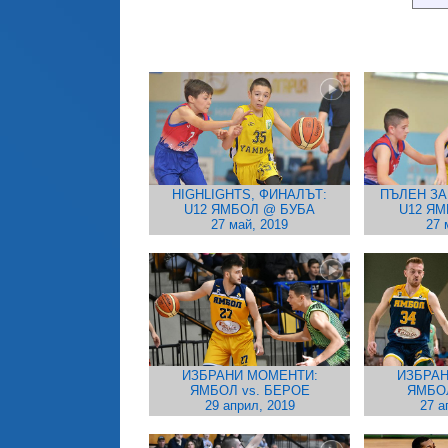
HIGHLIGHTS, ФИНАЛЪТ:
ПЪЛЕН ЗА
U12 ЯМБОЛ @ БУБА
U12 Я
27 май, 2019
27 
ИЗБРАНИ МОМЕНТИ:
ИЗБРАН
ЯМБОЛ vs. БЕРОЕ
ЯМБО
29 април, 2019
27 а