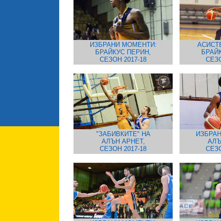
ИЗБРАНИ МОМЕНТИ:
АСИСТ
БРАЙКУС ПЕРИН,
БРАЙ
СЕЗОН 2017-18
СЕЗО
"ЗАБИВКИТЕ" НА
ИЗБРАН
АЛЪН АРНЕТ,
АЛЪ
СЕЗОН 2017-18
СЕЗО