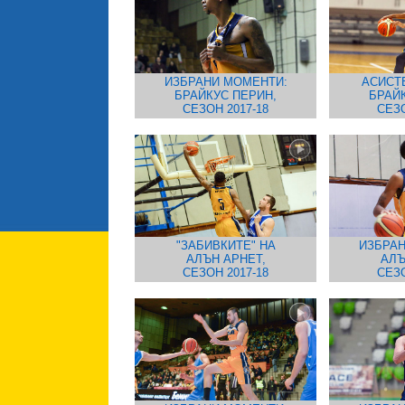
ИЗБРАНИ МОМЕНТИ:
АСИСТ
БРАЙКУС ПЕРИН,
БРАЙ
СЕЗОН 2017-18
СЕЗО
"ЗАБИВКИТЕ" НА
ИЗБРАН
АЛЪН АРНЕТ,
АЛЪ
СЕЗОН 2017-18
СЕЗО