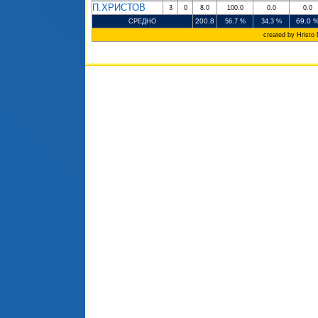
П.ХРИСТОВ
3
0
8.0
100.0
0.0
0.0
200.8
69.0 
СРЕДНО
56.7 %
34.3 %
created by Hristo