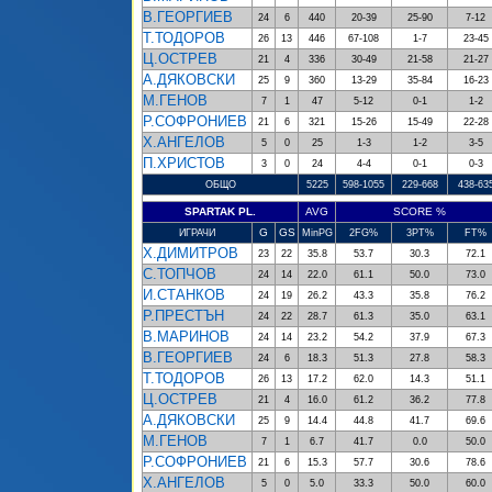
В.ГЕОРГИЕВ
24
6
440
20-39
25-90
7-12
Т.ТОДОРОВ
26
13
446
67-108
1-7
23-45
Ц.ОСТРЕВ
21
4
336
30-49
21-58
21-27
А.ДЯКОВСКИ
25
9
360
13-29
35-84
16-23
М.ГЕНОВ
7
1
47
5-12
0-1
1-2
Р.СОФРОНИЕВ
21
6
321
15-26
15-49
22-28
Х.АНГЕЛОВ
5
0
25
1-3
1-2
3-5
П.ХРИСТОВ
3
0
24
4-4
0-1
0-3
ОБЩО
5225
598-1055
229-668
438-63
SPARTAK PL.
AVG
SCORE %
G
GS
ИГРАЧИ
MinPG
2FG%
3PT%
FT%
Х.ДИМИТРОВ
23
22
35.8
53.7
30.3
72.1
С.ТОПЧОВ
24
14
22.0
61.1
50.0
73.0
И.СТАНКОВ
24
19
26.2
43.3
35.8
76.2
Р.ПРЕСТЪН
24
22
28.7
61.3
35.0
63.1
В.МАРИНОВ
24
14
23.2
54.2
37.9
67.3
В.ГЕОРГИЕВ
24
6
18.3
51.3
27.8
58.3
Т.ТОДОРОВ
26
13
17.2
62.0
14.3
51.1
Ц.ОСТРЕВ
21
4
16.0
61.2
36.2
77.8
А.ДЯКОВСКИ
25
9
14.4
44.8
41.7
69.6
М.ГЕНОВ
7
1
6.7
41.7
0.0
50.0
Р.СОФРОНИЕВ
21
6
15.3
57.7
30.6
78.6
Х.АНГЕЛОВ
5
0
5.0
33.3
50.0
60.0