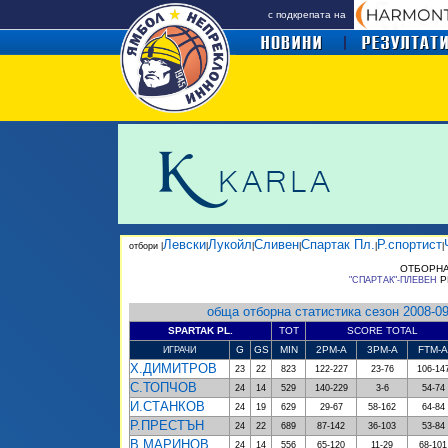
с подкрепата на
Левски
Лукойл
Сливен
Спартак Пл.
Р.спортист
отбори |
|
|
|
|
|
ОТБОРНА
Р
"СПАРТАК"-ПЛЕВЕН
обща отборна статистика сезон 2008-0
SPARTAK PL.
TOT
SCORE TOTAL
G
GS
MIN
2PM-A
3PM-A
FTM-A
ИГРАЧИ
Х.ДИМИТРОВ
23
22
823
122-227
23-76
106-14
С.ТОПЧОВ
24
14
529
140-229
3-6
54-74
И.СТАНКОВ
24
19
629
29-67
58-162
64-84
Р.ПРЕСТЪН
24
22
689
87-142
36-103
53-84
В.МАРИНОВ
24
14
556
65-120
11-29
68-101