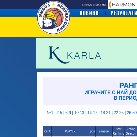
с подкрепата на
РАН
ИГРАЧИТЕ С НАЙ-Д
В ПЕРИОД
№1
|
2-5
|
6-9
|
10-13
|
14-17
|
18-21
|
22-25
|
26-50