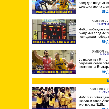
след две продължен
удоволствие на фен
ВИД
ЯМБОЛ vs
25 ФЕВРУА
Ямбол побеждава ш
Академик след 3269
последната победа 
ВИД
ЯМБОЛ vs
24 МАРТ
За първи път 8-ят с
редовния сезон поб
шампион на Българи
ВИД
ЯМБОЛГАЗ 
16 НОЕМВ
Ямболгаз побеждав
изрелски отбор Апое
турнира на NEBL.