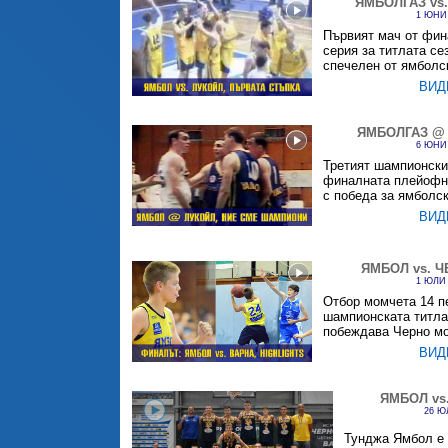
ЯМБОЛГАЗ vs.
1 ЮНИ 
Първият мач от фи
серия за титлата се
спечелен от ямболск
ВИД
ЯМБОЛГАЗ @ 
6 ЮНИ 
Третият шампионски
финалната плейофн
с победа за ямболск
ВИД
ЯМБОЛ vs. 
1 ЮЛИ 
Отбор момчета 14 п
шампионската титла
побеждава Черно мо
ВИД
ЯМБОЛ vs
26 Ю
Тунджа Ямбол е 