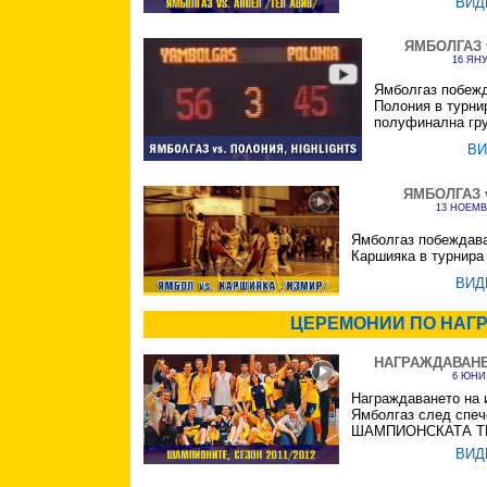
ВИД
ЯМБОЛГАЗ 
16 ЯНУ
Ямболгаз побежд
Полония
в турни
полуфинална гру
ВИ
ЯМБОЛГАЗ 
13 НОЕМВ
Ямболгаз побеждава
Каршияка в турнира
ВИД
ЦЕРЕМОНИИ ПО НАГР
НАГРАЖДАВАН
6 ЮНИ 
Награждаването на 
Ямболгаз след спеч
ШАМПИОНСКАТА ТИ
ВИД