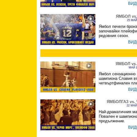
ВИД
ЯМБОЛ vs
25 МАЙ
Ямбол печели брон
започвайки плейофи
редовния сезон.
ВИД
ЯМБОЛ vs
МАЙ 1
Ямбол сензационно
шампиона Славия въ
четвъртфинален пл
ВИД
ЯМБОЛГАЗ vs.
22 МАЙ
Най-драматичния ма
Повален е шампион
продължение.
ВИД