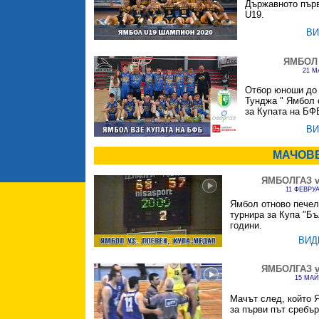
Държавното пър
U19.
ВИ
ЯМБОЛ 
21 М
Отбор юноши до 
Тунджа " Ямбол 
за Купата на БФ
ВИ
МАЧОВЕ
ЯМБОЛГАЗ v
11 ФЕВРУА
Ямбол отново печел
турнира за Купа "Бъ
години.
ВИД
ЯМБОЛГАЗ v
15 МАЙ
Мачът след, който 
за първи път сребъ