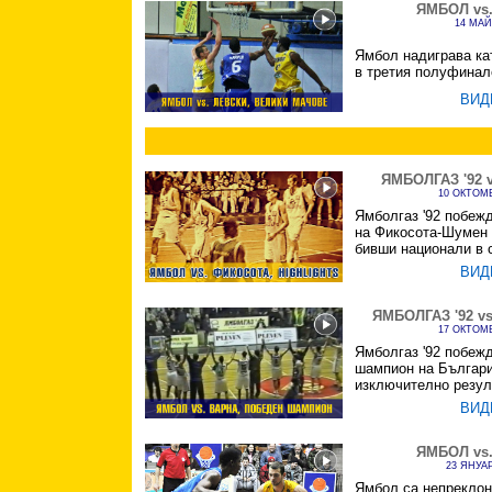
ЯМБОЛ vs
14 МАЙ
Ямбол надиграва ка
в третия полуфинал
ВИД
ЯМБОЛГАЗ '92 
10 ОКТОМВ
Ямболгаз '92 побеж
на Фикосота-Шумен 
бивши национали в 
ВИД
ЯМБОЛГАЗ '92 v
17 ОКТОМВ
Ямболгаз '92 побеж
шампион на Българ
изключително резул
ВИД
ЯМБОЛ vs
23 ЯНУАР
Ямбол са непреклон