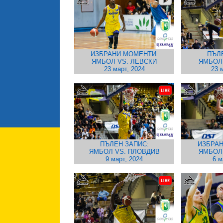
ИЗБРАНИ МОМЕНТИ:
ПЪЛ
ЯМБОЛ VS. ЛЕВСКИ
ЯМБОЛ
23 март, 2024
23 
ПЪЛЕН ЗАПИС:
ИЗБРАН
ЯМБОЛ VS. ПЛОВДИВ
ЯМБОЛ
9 март, 2024
6 м