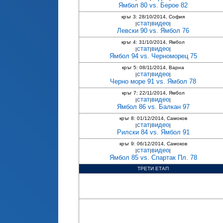
Ямбол 80 vs. Берое 82
кръг 3: 28/10/2014,
София
стат
видео
|
|
|
Левски 90 vs. Ямбол 76
кръг 4: 31/10/2014,
Ямбол
стат
видео
|
|
|
Ямбол 94 vs. Черноморец 75
кръг 5: 08/11/2014,
Варна
стат
видео
|
|
|
Черно море 91 vs. Ямбол 78
кръг 7: 22/11/2014,
Ямбол
стат
видео
|
|
|
Ямбол 86 vs. Балкан 97
кръг 8: 01/12/2014, Самоков
стат
видео
|
|
|
Рилски 84 vs. Ямбол 91
кръг 9: 06/12/2014, Самоков
стат
видео
|
|
|
Ямбол 85 vs. Спартак Пл. 78
ТРЕТИ ЕТАП