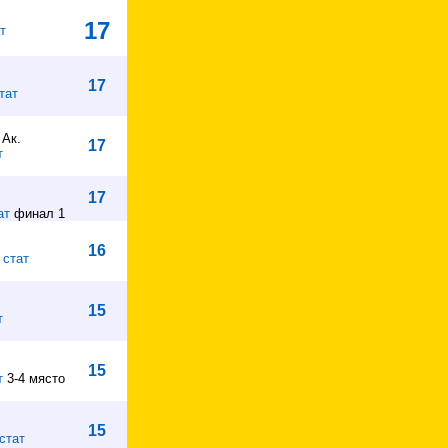
17
т
17
тат
 Ак.
17
т
17
ат
финал 1
16
|
стат
15
т
15
т
3-4 място
15
стат