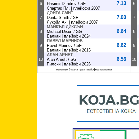
7.13
6
Hrisimir Dimitrov / SF
6
Спартак Пл. | плейофи 2007
ДОНТА СМИТ
7.00
7
Donta Smith / SF
7
Лукойл Ак. | плейофи 2007
МАЙКЪЛ ДИКСЪН
6.64
8
Michael Dixon / SG
8
Балкан | плейофи 2024
ПАВЕЛ МАРИНОВ
6.62
9
Pavel Marinov / SF
9
Балкан | плейофи 2015
АЛАН АРНЕТ
6.56
10
Alan Arnett / SG
10
Рилски | плейофи 2026
минимум 6 мача през плейофна кампания