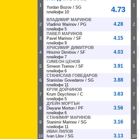
1
1
Yordan Bozov / SG
4.73
плейофи 10
ВЛАДИМИР МАРИНОВ
4.28
2
Vladimir Marinov / PG
2
плейофи 5
ПАВЕЛ МАРИНОВ
4.15
3
Pavel Marinov / SF
3
плейофи 9
ХРИСИМИР ДИМИТРОВ
4.03
4
Hrisimir Dimitrov / SF
4
плейофи 7
СИМЕОН ЦЕНОВ
3.91
5
Simeon Tsenov / SF
5
плейофи 6
СТАНИСЛАВ ГОВЕДАРОВ
3.88
6
Stanislav Govedarov / SG
6
плейофи 11
КРУМ ДОЙЧИНОВ
3.63
7
Krum Doychinov / C
7
плейофи 5
ДУЕЙН МОРТЪН
3.56
8
Dwyane Morton / PF
8
плейофи 6
СТАНИМИР МАРИНОВ
3.16
9
Stanimir Marinov / SG
9
плейофи 11
ИВАН ЛИЛОВ
3.13
10
Ivan Lilov / SG
10