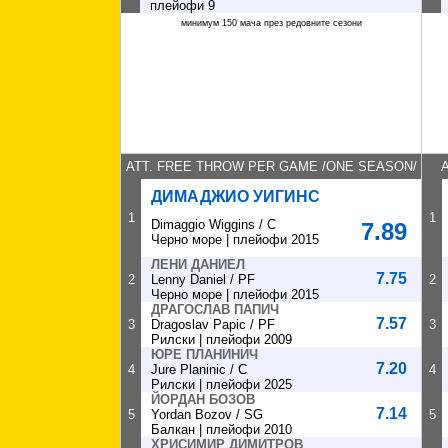
плейофи 9
минимум 150 мача през редовните сезони
ATТ. FREE THROW PER GAME /ONE SEASON/
ДИМАДЖИО УИГИНС
1
1
Dimaggio Wiggins / C
7.89
Черно море | плейофи 2015
ЛЕНИ ДАНИЕЛ
7.75
2
Lenny Daniel / PF
2
Черно море | плейофи 2015
ДРАГОСЛАВ ПАПИЧ
7.57
3
Dragoslav Papic / PF
3
Рилски | плейофи 2009
ЮРЕ ПЛАНИНИЧ
7.20
4
Jure Planinic / C
4
Рилски | плейофи 2025
ЙОРДАН БОЗОВ
7.14
5
Yordan Bozov / SG
5
Балкан | плейофи 2010
ХРИСИМИР ДИМИТРОВ