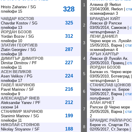
Алвина @ Ямбол
1
Hristo Zahariev / SG
328
23/04/2008, Ямбол |
ста
плейофи 15
осминафинал 3
ЧАВДАР КОСТОВ
БРАНДЪН ХИЙТ
325
Chavdar Kostov / SG
Левски @ Рилски
2
плейофи 13
03/05/2014, Самоков |
с
ЙОРДАН БОЗОВ
четвъртфинал 2
312
Yordan Bozov / SG
ЛЕНИ ДАНИЕЛ
плейофи 10
Черно море vs. Лукойл
3
ЗЛАТИН ГЕОРГИЕВ
15/05/2015, Варна |
ста
287
Zlatin Georgiev / SG
осминафинал 4
плейофи 18
АРЪН ХАРПЪР
ДИМИТЪР ДИМИТРОВ
4
Левски @ Лукойл Ак.
227
Dimitar Dimitrov / PF
20/05/2010, Правец |
ст
плейофи 11
ЙОРДАН БОЗОВ
АСЕН ВЕЛИКОВ
Балкан vs. Черно море
5
224
Asen Velikov / PG
03/05/2010, Ботевград 
плейофи 17
четвъртфинал 1
ПАВЕЛ МАРИНОВ
СТАНИСЛАВ ЦОНКОВ
216
Pavel Marinov / SF
Черно море vs. Берое
6
плейофи 9
10/05/2017, Варна |
ста
АЛЕКСАНДЪР ЯНЕВ
полуфинал 3
212
Aleksandar Yanev / PF
АЛАН АРНЕТ
сезони 14
Рилски @ Черно море
7
СТАНИМИР МАРИНОВ
25/05/2026, Варна |
ста
199
Stanimir Marinov / SG
2
плейофи 11
БРАНДИС РАЙЛИ-РОС
НИКОЛАЙ СТОЯНОВ
Берое vs. Спартак Пл.
8
188
Nikolay Stoyanov / SF
02/05/2017, Ст.Загора |