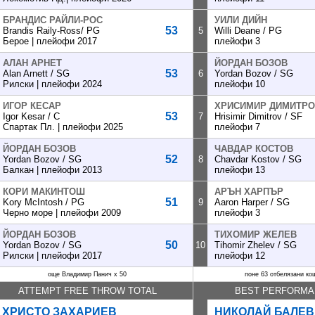
БРАНДИС РАЙЛИ-РОС
УИЛИ ДИЙН
53
Brandis Raily-Ross/ PG
5
Willi Deane / PG
Берое | плейофи 2017
плейофи 3
АЛАН АРНЕТ
ЙОРДАН БОЗОВ
53
Alan Arnett / SG
6
Yordan Bozov / SG
Рилски | плейофи 2024
плейофи 10
ИГОР КЕСАР
ХРИСИМИР ДИМИТР
53
Igor Kesar / C
7
Hrisimir Dimitrov / SF
Спартак Пл. | плейофи 2025
плейофи 7
ЙОРДАН БОЗОВ
ЧАВДАР КОСТОВ
52
Yordan Bozov / SG
8
Chavdar Kostov / SG
Балкан | плейофи 2013
плейофи 13
КОРИ МАКИНТОШ
АРЪН ХАРПЪР
51
Kory McIntosh / PG
9
Aaron Harper / SG
Черно море | плейофи 2009
плейофи 3
ЙОРДАН БОЗОВ
ТИХОМИР ЖЕЛЕВ
50
Yordan Bozov / SG
10
Tihomir Zhelev / SG
Рилски | плейофи 2017
плейофи 12
още Владимир Панич x 50
поне 63 отбелязани кош
ATTEMPT FREE THROW TOTAL
BEST PERFORMANC
ХРИСТО ЗАХАРИЕВ
НИКОЛАЙ БАЛЕВ