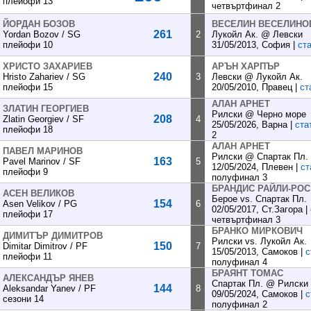
плейофи 13
четвъртфинал 2
ЙОРДАН БОЗОВ
ВЕСЕЛИН ВЕСЕЛИНО
261
Yordan Bozov / SG
2
Лукойл Ак. @ Левски
плейофи 10
31/05/2013, София |
ст
ХРИСТО ЗАХАРИЕВ
АРЪН ХАРПЪР
240
Hristo Zahariev / SG
3
Левски @ Лукойл Ак.
плейофи 15
20/05/2010, Правец |
ст
АЛАН АРНЕТ
ЗЛАТИН ГЕОРГИЕВ
Рилски @ Черно море
208
Zlatin Georgiev / SF
4
25/05/2026, Варна |
ста
плейофи 18
2
АЛАН АРНЕТ
ПАВЕЛ МАРИНОВ
Рилски @ Спартак Пл.
163
Pavel Marinov / SF
5
12/05/2024, Плевен |
ст
плейофи 9
полуфинал 3
БРАНДИС РАЙЛИ-РОС
АСЕН ВЕЛИКОВ
Берое vs. Спартак Пл.
154
Asen Velikov / PG
6
02/05/2017, Ст.Загора |
плейофи 17
четвъртфинал 3
БРАНКО МИРКОВИЧ
ДИМИТЪР ДИМИТРОВ
Рилски vs. Лукойл Ак.
150
Dimitar Dimitrov / PF
7
15/05/2013, Самоков |
с
плейофи 11
полуфинал 4
БРАЯНТ ТОМАС
АЛЕКСАНДЪР ЯНЕВ
Спартак Пл. @ Рилски
144
Aleksandar Yanev / PF
8
09/05/2024, Самоков |
с
сезони 14
полуфинал 2