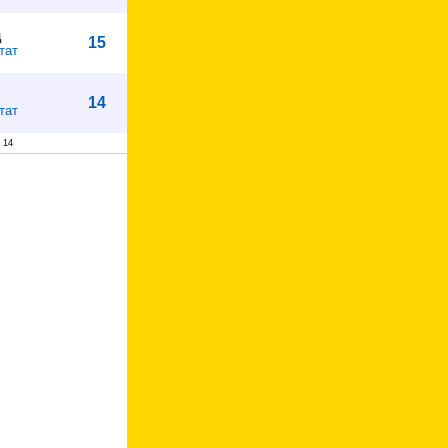
ц
15
тат
14
тат
 14