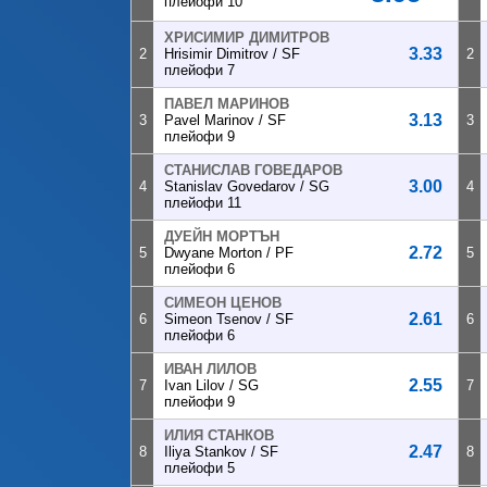
плейофи 10
ХРИСИМИР ДИМИТРОВ
3.33
2
Hrisimir Dimitrov / SF
2
плейофи 7
ПАВЕЛ МАРИНОВ
3.13
3
Pavel Marinov / SF
3
плейофи 9
СТАНИСЛАВ ГОВЕДАРОВ
3.00
4
Stanislav Govedarov / SG
4
плейофи 11
ДУЕЙН МОРТЪН
2.72
5
Dwyane Morton / PF
5
плейофи 6
СИМЕОН ЦЕНОВ
2.61
6
Simeon Tsenov / SF
6
плейофи 6
ИВАН ЛИЛОВ
2.55
7
Ivan Lilov / SG
7
плейофи 9
ИЛИЯ СТАНКОВ
2.47
8
Iliya Stankov / SF
8
плейофи 5