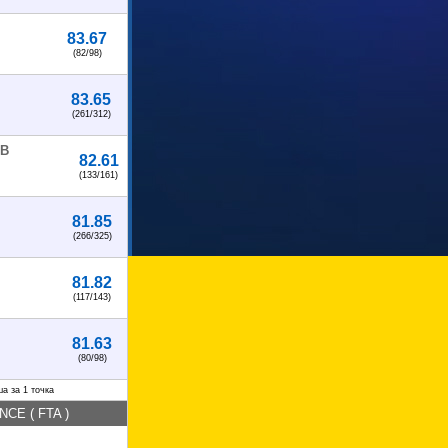
83.67
(82/98)
83.65
(261/312)
ОВ
82.61
(133/161)
81.85
(266/325)
81.82
(117/143)
81.63
(80/98)
а за 1 точка
E ( FTA )