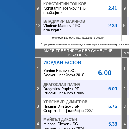
КОНСТАНТИН ТОШКОВ
2.41
9
Konstantin Toshkov / PG
9
плейофи 7
ВЛАДИМИР МАРИНОВ
2.39
10
Vladimir Marinov / PG
10
плейофи 5
минимум 150 мача през редовните сезони
* при равни показатели по-напред е този играл по-малко минути в съ
MADE FREE THROW PER GAME /ONE
MA
PLAYOFFS/
ЙОРДАН БОЗОВ
1
1
Yordan Bozov / SG
6.00
Балкан | плейофи 2010
ДРАГОСЛАВ ПАПИЧ
6.00
2
Dragoslav Papic / PF
2
Рилски | плейофи 2009
ХРИСИМИР ДИМИТРОВ
5.75
3
Hrisimir Dimitrov / SF
3
Спартак Пл. | плейофи 2007
МАЙКЪЛ ДИКСЪН
5.38
4
Michael Dixson / SG
4
Балкан | плейофи 2024