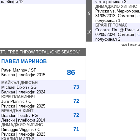
плейофи 12
четвъртфинал 3
ДИМАДЖИО УИГИНС
Рилски vs. Черноморе
9
31/05/2013, Самоков |
с
полуфинал 1
БРАЯНТ ТОМАС
Спартак Пл. @ Рилски
10
09/05/2024, Самоков |
с
полуфинал 2
още 8 играч х
ATТ. FREE THROW TOTAL /ONE SEASON/
ПАВЕЛ МАРИНОВ
Pavel Marinov / SF
86
Балкан | плейофи 2015
МАЙКЪЛ ДИКСЪН
73
Michael Dixon / SG
Балкан | плейофи 2024
ЮРЕ ПЛАНИНИЧ
72
Jure Planinic / C
Рилски | плейофи 2025
БРАНДЪН ХИЙТ
72
Brandon Heath / PG
Левски | плейофи 2014
ДИМАДЖИО УИГИНС
71
Dimaggio Wiggins / C
Рилски | плейофи 2023
КХАЛИЛ МИЛЪР