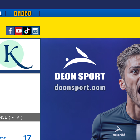
CE ( FTM )
17
тат