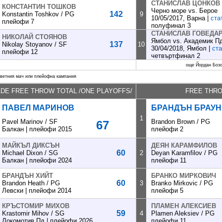
СТАНИСЛАВ ЦОНКОВ
КОНСТАНТИН ТОШКОВ
Черно море vs. Берое
142
Konstantin Toshkov / PG
9
10/05/2017, Варна |
ста
плейофи 7
полуфинал 3
СТАНИСЛАВ ГОВЕДА
НИКОЛАЙ СТОЯНОВ
Ямбол vs. Академик П
137
Nikolay Stoyanov / SF
10
30/04/2018, Ямбол |
ста
плейофи 12
четвъртфинал 2
още Йордан Бозо
ответния мач или плейофна кампания
DE FREE THROW TOTAL /ONE PLAYOFFS/
FREE THR
ПАВЕЛ МАРИНОВ
БРАНДЪН БРАУН
1
Pavel Marinov / SF
Brandon Brown / PG
67
Балкан | плейофи 2015
плейофи 2
МАЙКЪЛ ДИКСЪН
ДЕЯН КАРАМФИЛОВ
60
Michael Dixon / SG
2
Deyan Karamfilov / PG
Балкан | плейофи 2024
плейофи 11
БРАНДЪН ХИЙТ
БРАНКО МИРКОВИЧ
60
Brandon Heath / PG
3
Branko Mirkovic / PG
Левски | плейофи 2014
плейофи 5
КРЪСТОМИР МИХОВ
ПЛАМЕН АЛЕКСИЕВ
59
Krastomir Mihov / SG
4
Plamen Aleksiev / PG
Локомотив Пд.| плейофи 2026
плейофи 11