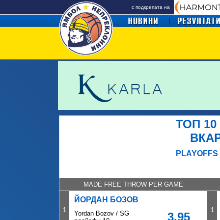
с подкрепата на
ТОП 10
ВКАР
PLAYOFFS 
MADE FREE THROW PER GAME
ЙОРДАН БОЗОВ
1
1
Yordan Bozov / SG
3.95