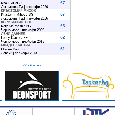
67
Khalil Millar / C
Локомотив Пд.| плейофи 2026
КРЪСТОМИР МИХОВ
67
Krastomir Mihov / SG
Локомотив Пд.| плейофи 2026
КОРИ МАКИНТОШ
63
Kory McIntosh / PG
Черно море | плейофи 2009
ЛЕНИ ДАНИЕЛ
62
Lenny Daniel / PF
Черно море | плейофи 2015
МЛАДЕН ПАНТИЧ
61
Mladen Panic / C
Левски | плейофи 2013
<< обратно