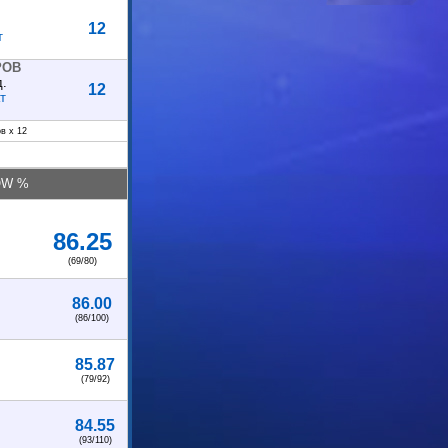
12
т
РОВ
д.
12
т
в x 12
OW %
86.25
(69/80)
86.00
(86/100)
85.87
(79/92)
84.55
(93/110)