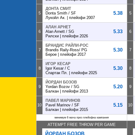
ДОНТА СМИТ
5.38
5
Donta Smith / SF
5
Лукойл Ак. | плейофи 2007
АЛАН АРНЕТ
5.33
6
Alan Arnett / SG
6
Рилски | плейофи 2026
БРАНДИС РАЙЛИ-РОС
5.30
7
Brandis Raily-Ross/ PG
7
Берое | плейофи 2017
ИГОР КЕСАР
5.30
8
Igor Kesar / C
8
Спартак Пл. | плейофи 2025
ЙОРДАН БОЗОВ
5.20
9
Yordan Bozov / SG
9
Балкан | плейофи 2013
ПАВЕЛ МАРИНОВ
5.15
10
Pavel Marinov / SF
10
Балкан | плейофи 2015
минимум 6 мача през плейофна кампания
ATTEMPT FREE THROW PER GAME
ЙОРДАН БОЗОВ