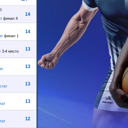
В
14
ат
финал 4
14
ат
финал 1
13
т
3-4 място
13
ат
13
стат
13
тат
12
тат