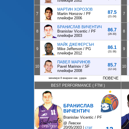
плейофи 2002
МАРТИН ХОРОЗОВ
87.5
7
Martin Horozov / PF
7
(21-24)
плейофи 2006
БРАНИСЛАВ ВИЧЕНТИЧ
86.7
8
Branislav Vicentic / PF
8
(26-30)
плейофи 2003
МАЙК ДЖЕФЕРСЪН
86.1
9
Mike Jefferson / PG
9
(31-36)
плейофи 2012
ПАВЕЛ МАРИНОВ
85.7
10
Pavel Marinov / SF
10
(12-14)
плейофи 2008
ПОВЕЧЕ
минимум 8 вкарани нак. удара
BEST PERFORMANCE ( FTM
)
БРАНИСЛАВ
ВИЧЕНТИЧ
Branislav Vicentic / PF
@ Левски
20/05/2003 |
стат