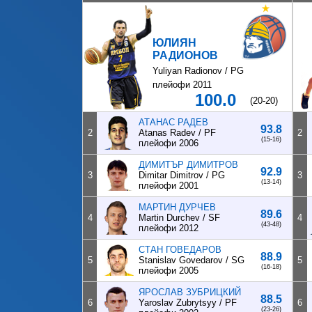
ЮЛИЯН
РАДИОНОВ
Yuliyan Radionov / PG
плейофи 2011
100.0
(20-20)
АТАНАС РАДЕВ
93.8
2
Atanas Radev / PF
2
(15-16)
плейофи 2006
ДИМИТЪР ДИМИТРОВ
92.9
3
Dimitar Dimitrov / PG
3
(13-14)
плейофи 2001
МАРТИН ДУРЧЕВ
89.6
4
Martin Durchev / SF
4
(43-48)
плейофи 2012
СТАН ГОВЕДАРОВ
88.9
5
Stanislav Govedarov / SG
5
(16-18)
плейофи 2005
ЯРОСЛАВ ЗУБРИЦКИЙ
88.5
6
Yaroslav Zubrytsyy / PF
6
(23-26)