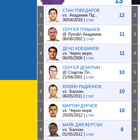
13
СТАН ГОВЕДАРОВ
12
2
vs. Академик Пд.,
2
30/04/2018 |
стат
СЕРГЕЙ ГРИШАЕВ
11
3
@ Лукойл Академик,
3
06/06/2002 |
стат
ДЕЧО КОЕШИНОВ
11
4
vs. Черно море,
4
06/05/2006 |
стат
СЕРГЕЙ ДЕМУРИН
10
5
@ Спартак Пл.,
5
21/04/2001 |
стат
ЮЛИЯН РАДИОНОВ
10
6
vs. Балкан,
6
06/05/2011 |
стат
МАРТИН ДУРЧЕВ
10
7
vs. Черно море,
7
25/05/2012 |
стат
МАЙК ДЖЕФЕРСЪН
9
8
vs. Балкан,
8
01/05/2012 |
стат