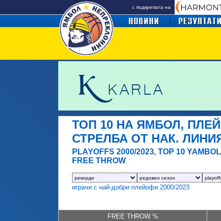
с подкрепата на
ТОП 10 НА ЯМБОЛ, ПЛЕЙ
СТРЕЛБА ОТ НАК. ЛИНИ
PLAYOFFS 2000/2023, TOP 10 YAMBOL
FREE THROW
играчи с най-добри плейофи 2000/2023
FREE THROW %