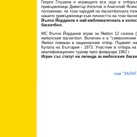
Георги Глушков и играещите все още в отборъ
привърженици Димитър Ангелов и Анатолий Ясинск
положение, че този чародей на баскетболната топ
нашите привърженици към личността на този баск
Вълчо Йорданов е най-емблематичната и коло
баскетбол.
МС Вълчо Йорданов играе за Ямбол 12 сезона (19
ямболския баскетбол. Включен е в "символичния 
Ямбол повикан в националния отбор. Първият н
Купата на България - 1973. Участник в отбора н
квалификационен турнир през февруари 1962 г.
Играч със статут на легенда за ямболския баске
към "ЗАЛА