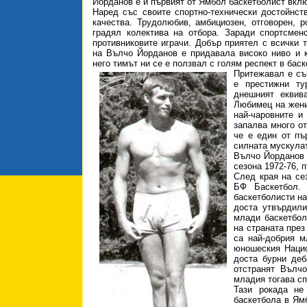
Йорданов е и първият от Ямбол баскетболист вклю
Наред със своите спортно-технически достойнс
качества. Трудолюбив, амбициозен, отговорен, 
градял колектива на отбора. Заради спортсмен
противниковите играчи. Добър приятел с всички 
на Вълчо Йорданов е придавала високо ниво и к
него тимът ни се е ползвал с голям респект в бас
Притежавал е съ
е престижни ту
днешният еквив
Любимец на жени
най-чаровните и
запалва много о
че е един от пъ
силната мускулат
Вълчо Йорданов 
сезона 1972-76, 
След края на се
БФ Баскетбол.
баскетболисти на
доста утвърдили
млади баскетбол
на страната през
са най-добрия м
юношеския Нацио
доста бурни деб
отстранят Вълч
младия тогава сп
Тази рокада не
баскетбола в Ям