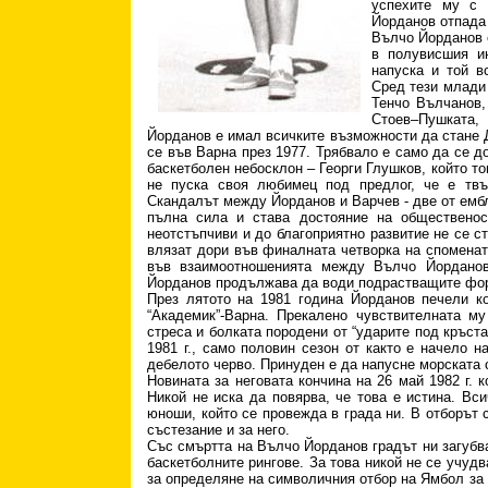
успехите му с 
Йорданов отпада 
Вълчо Йорданов е
в полувисшия ин
напуска и той в
Сред тези млади
Тенчо Вълчанов
Стоев–Пушката
Йорданов е имал всичките възможности да стане
се във Варна през 1977. Трябвало е само да се д
баскетболен небосклон – Георги Глушков, който тог
не пуска своя любимец под предлог, че е тв
Скандалът между Йорданов и Варчев - две от емб
пълна сила и става достояние на общественос
неотстъпчиви и до благоприятно развитие не се с
влязат дори във финалната четворка на споменато
във взаимоотношенията между Вълчо Йордано
Йорданов продължава да води подрастващите фор
През лятото на 1981 година Йорданов печели к
“Академик”-Варна. Прекалено чувствителната м
стреса и болката породени от “ударите под кръста
1981 г., само половин сезон от както е начело н
дебелото черво. Принуден е да напусне морската с
Новината за неговата кончина на 26 май 1982 г. 
Никой не иска да повярва, че това е истина. Вс
юноши, който се провежда в града ни. В отборът 
състезание и за него.
Със смъртта на Вълчо Йорданов градът ни загубва
баскетболните рингове. За това никой не се учудва
за определяне на символичния отбор на Ямбол за 