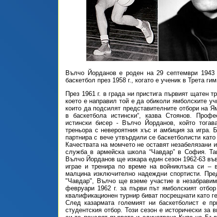
Вълчо Йорданов е роден на 29 септември 1943 
баскетбол през 1958 г., когато е ученик в Трета ги
През 1961 г. в града ни пристига първият щатен т
което е направил той е да обиколи ямболските у
които да подсилят представителните отбори на Ям
в баскетбола истински“, казва Стоянов. Проф
истински бисер - Вълчо Йорданов, който тогав
треньора с невероятния хъс и амбиция за игра. 
партнира с вече утвърдили се баскетболисти като
Качествата на момчето не оставят незабелязани и 
служба в армейска школа “Чавдар” в София. Та
Вълчо Йорданов ще изкара един сезон 1962-63 във
играе и тренира по време на войниклъка си – 
малцина изключително надеждни спортисти. Пре
"Чавдар", Вълчо ще вземе участие в незабравим
февруари 1962 г. за първи път ямболският отбор
квалификационен турнир биват посрещнати като г
След казармата големият ни баскетболист е пр
студентския отбор. Този сезон е исторически за 