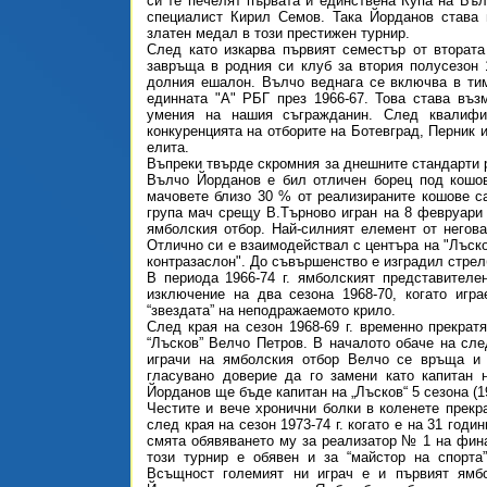
си те печелят първата и единствена Купа на Бълг
специалист Кирил Семов. Така Йорданов става 
златен медал в този престижен турнир.
След като изкарва първият семестър от вторат
завръща в родния си клуб за втория полусезон 1
долния ешалон. Вълчо веднага се включва в ти
единната "А" РБГ през 1966-67. Това става въз
умения на нашия съгражданин. След квалифи
конкуренцията на отборите на Ботевград, Перник 
елита.
Въпреки твърде скромния за днешните стандарти ръ
Вълчо Йорданов е бил отличен борец под кошов
мачовете близо 30 % от реализираните кошове са
група мач срещу В.Търново игран на 8 февруари 
ямболския отбор. Най-силният елемент от негова
Отлично си е взаимодействал с центъра на "Лъсков
контразаслон". До съвършенство е изградил стрел
В периода 1966-74 г. ямболският представителе
изключение на два сезона 1968-70, когато игра
“звездата” на неподражаемото крило.
След края на сезон 1968-69 г. временно прекрат
“Лъсков” Велчо Петров. В началото обаче на сле
играчи на ямболския отбор Велчо се връща и 
гласувано доверие да го замени като капитан 
Йорданов ще бъде капитан на „Лъсков“ 5 сезона (1
Честите и вече хронични болки в коленете прекр
след края на сезон 1973-74 г. когато е на 31 годи
смята обявяването му за реализатор № 1 на фина
този турнир е обявен и за “майстор на спорта
Всъщност големият ни играч е и първият ямбо