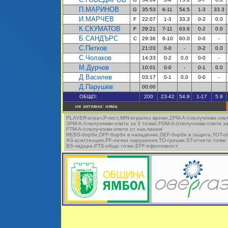
П.МАРИНОВ
G
35:53
6-11
54.5
1-3
33.3
И.МАРЧЕВ
F
22:07
1-3
33.3
0-2
0.0
К.СКУМАТОВ
F
29:21
7-11
63.6
0-2
0.0
Б.САНДЪРС
C
29:36
6-10
60.0
0-0
-
С.Петков
21:03
0-0
-
0-2
0.0
С.Чолаков
14:33
0-2
0.0
0-0
-
М.Дурчев
10:01
0-0
-
0-1
0.0
Д.Василев
03:17
0-1
0.0
0-0
-
Д.Парушев
00:00
ОБЩО:
200
23-42
54.8
1-17
5.9
не активни: няма
PLAYER-играч,P-пост,MIN-игрално време,2PM-A-/сполучливи-опит
3PM-A-/сполучливи-опити за 3 точки/,FG
M-A-/сполучливи-опити за
FTM-A-/сполучливи-опити от нак.линия/
REBS-борби,OFF-борби в нападение,DEF-борби в защ
ита
,ТOT-о
AS-асистенции,PF-лични нарушения,
TO-грешки,
ST-от
нети
топки
BS-чадъри,
PTS-общо точки
,EFF-ефективност