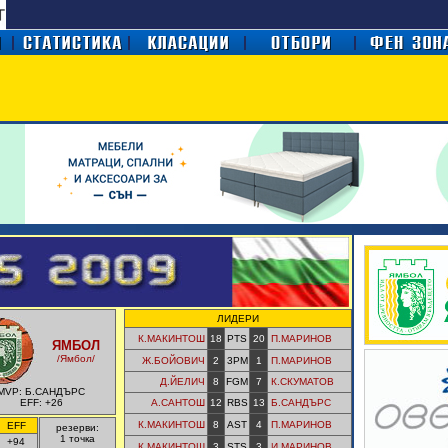
ЛИДЕРИ
К.МАКИНТОШ
18
PTS
20
П.МАРИНОВ
ЯМБОЛ
/Ямбол/
Ж.БОЙОВИЧ
2
3PM
1
П.МАРИНОВ
Д.ЙЕЛИЧ
8
FGM
7
К.СКУМАТОВ
MVP: Б.САНДЪРС
EFF: +26
А.САНТОШ
12
RBS
13
Б.САНДЪРС
К.МАКИНТОШ
8
AST
4
П.МАРИНОВ
EFF
резерви:
1 точка
+94
К.МАКИНТОШ
3
STS
3
И.МАРИНОВ