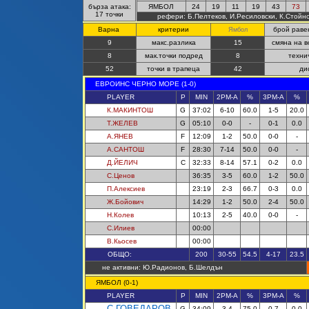
бърза атака:
ЯМБОЛ
24
19
11
19
43
73
17 точки
рефери: Б.Пелтеков, И.Ресиловски, К.Стойн
Варна
критерии
брой раве
Ямбол
9
макс.разлика
15
смяна на в
8
мак.точки подред
8
техни
52
точки в трапеца
42
ди
ЕВРОИНС ЧЕРНО МОРЕ (1-0)
PLAYER
P
MIN
2PM-A
%
3PM-A
%
К.МАКИНТОШ
G
37:02
6-10
60.0
1-5
20.0
Т.ЖЕЛЕВ
G
05:10
0-0
-
0-1
0.0
А.ЯНЕВ
F
12:09
1-2
50.0
0-0
-
А.САНТОШ
F
28:30
7-14
50.0
0-0
-
Д.ЙЕЛИЧ
C
32:33
8-14
57.1
0-2
0.0
С.Ценов
36:35
3-5
60.0
1-2
50.0
П.Алексиев
23:19
2-3
66.7
0-3
0.0
Ж.Бойович
14:29
1-2
50.0
2-4
50.0
Н.Колев
10:13
2-5
40.0
0-0
-
С.Илиев
00:00
В.Кьосев
00:00
ОБЩО:
200
30-55
54.5
4-17
23.5
не активни: Ю.Радионов, Б.Шелдън
ЯМБОЛ (0-1)
PLAYER
P
MIN
2PM-A
%
3PM-A
%
С.ГОВЕДАРОВ
G
34:09
3-4
75.0
0-7
0.0