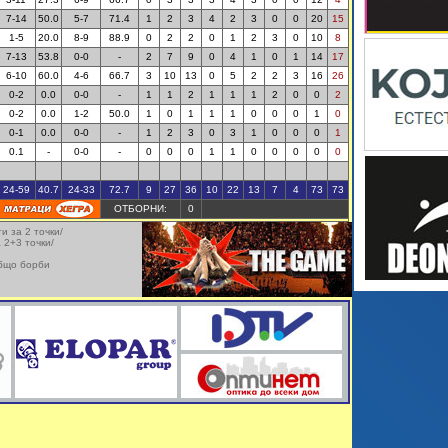
7-14
50.0
5-7
71.4
1
2
3
4
2
3
0
0
20
15
1-5
20.0
8-9
88.9
0
2
2
0
1
2
3
0
10
8
7-13
53.8
0-0
-
2
7
9
0
4
1
0
1
14
17
6-10
60.0
4-6
66.7
3
10
13
0
5
2
2
3
16
26
0-2
0.0
0-0
-
1
1
2
1
1
1
2
0
0
2
0-2
0.0
1-2
50.0
1
0
1
1
1
0
0
0
1
0
0-1
0.0
0-0
-
1
2
3
0
3
1
0
0
0
1
0.1
-
0-0
-
0
0
0
1
1
0
0
0
0
0
24-59
40.7
24-33
72.7
9
27
36
10
22
13
7
4
73
73
ОТБОРНИ:
0
и за 2 точки/
 2+3 точки/
бщо борби