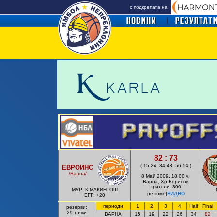
с подкрепата на
82 : 73
(
15-24, 34-43, 56-54
)
ЕВРОИНС
/Варна/
8 Май
2009, 1
8.0
0 ч.
Варна, Хр.Борисов
зрители: 300
MVP: К.МАКИНТОШ
видео
резюме|
EFF: +20
периоди
1
2
3
4
Half
Final
резерви:
29 точки
ВАРНА
15
19
22
26
34
82