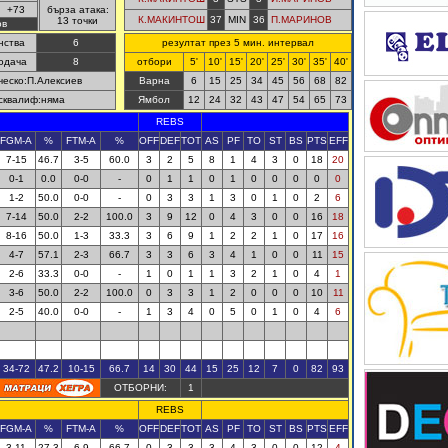
+73
бърза атака:
К.МАКИНТОШ
37
MIN
36
П.МАРИНОВ
13 точки
ов
нства
6
резултат през 5 мин. интервал
одача
8
отбори
5'
10'
15'
20'
25'
30'
35'
40'
ческо:П.Алексиев
Варна
6
15
25
34
45
56
68
82
сквалиф:няма
Ямбол
12
24
32
43
47
54
65
73
REBS
FGM-A
%
FTM-A
%
OFF
DEF
TOT
AS
PF
TO
ST
BS
PTS
EFF
7-15
46.7
3-5
60.0
3
2
5
8
1
4
3
0
18
20
0-1
0.0
0-0
-
0
1
1
0
1
0
0
0
0
0
1-2
50.0
0-0
-
0
3
3
1
3
0
1
0
2
6
7-14
50.0
2-2
100.0
3
9
12
0
4
3
0
0
16
18
8-16
50.0
1-3
33.3
3
6
9
1
2
2
1
0
17
16
4-7
57.1
2-3
66.7
3
3
6
3
4
1
0
0
11
15
2-6
33.3
0-0
-
1
0
1
1
3
2
1
0
4
1
3-6
50.0
2-2
100.0
0
3
3
1
2
0
0
0
10
11
2-5
40.0
0-0
-
1
3
4
0
5
0
1
0
4
6
34-72
47.2
10-15
66.7
14
30
44
15
25
12
7
0
82
93
ОТБОРНИ:
1
REBS
FGM-A
%
FTM-A
%
OFF
DEF
TOT
AS
PF
TO
ST
BS
PTS
EFF
3-11
27.3
6-9
66.7
0
3
3
3
4
3
0
0
12
4