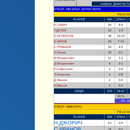
рефери: Димитър Го
ОТБОР: ММ БИЪР ЧЕРНО МОРЕ
FIELD G
PLAYER
MIN
2PM-A
Н.САВИЧ
34
4-6
Т.ДЕЧЕВ
10
2-3
Л.БЕЛБЕРОВ
39
10-15
Б.НАТОВ
34
7-13
С.ГРИШАЕВ
30
4-5
А.Пенев
26
0-1
М.Младенович
11
1-2
Д.Младенович
8
0-1
Р.Софрониев
3
0-0
П.Алексиев
2
0-0
Д.Иванов
2
0-0
К.Иванов
1
0-1
ОБЩО
200
28-47
60 %
FG:
33
ОТБОР: ЯМБОЛГАЗ
FIELD G
PLAYER
MIN
2PM-A
Н.ДЖОРИЧ
10
3-5
С.ИВАНОВ
24
0-2