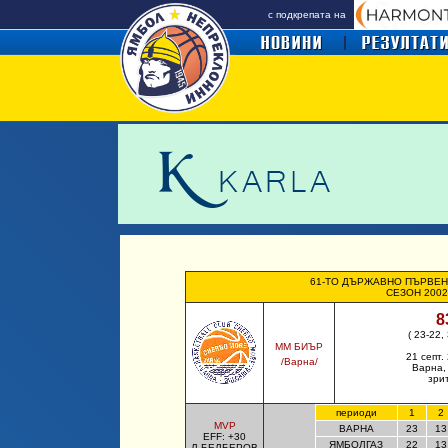
с подкрепата на
61-ТО ДЪРЖАВНО ПЪРВЕН
СЕЗОН 2002
8
( 23-22,
ММ БИЪР
21 септ.
/
Варна
/
Варна,
зри
периоди
1
2
MVP
ВАРНА
23
13
EFF: +30
ЯМБОЛГАЗ
22
13
Л.БЕЛБЕРОВ