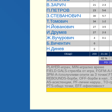
В.ЗАРИЧ
21
2-3
П.ПЕТРОВ
23
5-6
З.СТЕВАНОВИЧ
30
5-7
Т.Томович
34
1-2
Н.Йованович
27
3-5
И.Друмев
27
2-3
Ж.Вучурович
4
0-1
Б.Вичентич
0
Н.Динев
0
ОБЩО
200
21-34
62 %
FG:
26
PLAYER-играч, MIN-игрално време
FIELD GALS-стрелба от игра, FGFM-A-/с
3PM-A-/сполучливи-опити за 3 точки/,F
REBOUNDS-борби, OFF-борби в нап., 
AS-асистенции, PF-лични наруш.,
TO-г
PTS-общо точки
, EFF-ефективност